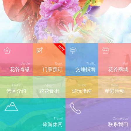
Jardin
Book
Traffic
Mall
花谷奇缘
门票预订
交通指南
花谷商城
Profile
Street
Guide
Book
景区介绍
花花食街
游玩指南
精彩活动
Travel
Contact us
旅游休闲
联系我们