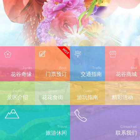
Jardin
Book
Traffic
Mall
花谷奇缘
门票预订
交通指南
花谷商城
Profile
Street
Guide
Book
景区介绍
花花食街
游玩指南
精彩活动
Travel
Contact us
旅游休闲
联系我们