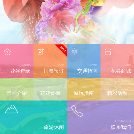
Jardin
Book
Traffic
Mall
花谷奇缘
门票预订
交通指南
花谷商城
Profile
Street
Guide
Book
景区介绍
花花食街
游玩指南
精彩活动
Travel
Contact us
旅游休闲
联系我们